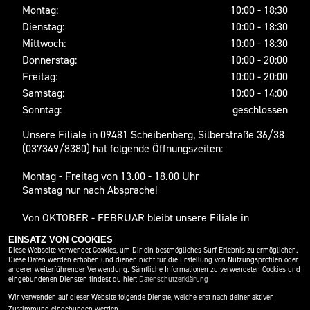
Montag:
10:00 - 18:30
Dienstag:
10:00 - 18:30
Mittwoch:
10:00 - 18:30
Donnerstag:
10:00 - 20:00
Freitag:
10:00 - 20:00
Samstag:
10:00 - 14:00
Sonntag:
geschlossen
Unsere Filiale in 09481 Scheibenberg, Silberstraße 36/38
(037349/8380) hat folgende Öffnungszeiten:
Montag - Freitag von 13.00 - 18.00 Uhr
Samstag nur nach Absprache!
Von OKTOBER - FEBRUAR bleibt unsere Filiale in
Scheibenberg SAMSTAGS geschlossen.
EINSATZ VON COOKIES
Diese Webseite verwendet Cookies, um Dir ein bestmögliches Surf-Erlebnis zu ermöglichen.
Diese Daten werden erhoben und dienen nicht für die Erstellung von Nutzungsprofilen oder
SOCIAL MEDIA
anderer weiterführender Verwendung. Sämtliche Informationen zu verwendeten Cookies und
eingebundenen Diensten findest du hier:
Datenschutzerklärung
Wir verwenden auf dieser Website folgende Dienste, welche erst nach deiner aktiven
Zustimmung eingebunden werden.